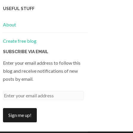
USEFUL STUFF
About
Create free blog
SUBSCRIBE VIA EMAIL
Enter your email address to follow this
blog and receive notifications of new
posts by email.